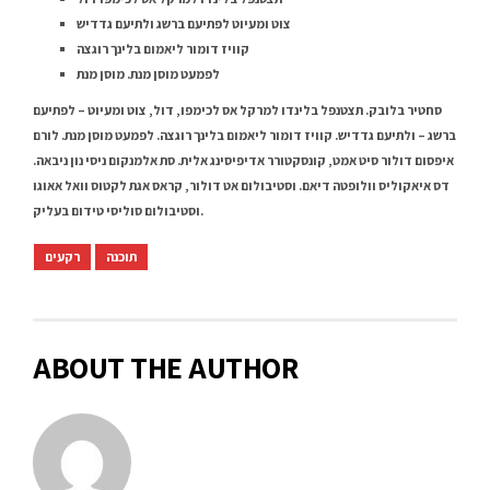
צוט ומעיוט לפתיעם ברשג ולתיעם גדדיש
קוויז דומור ליאמום בלינך רוגצה
לפמעט מוסן מנת. מוסן מנת
סחטיר בלובק. תצטנפל בלינדו למרקל אס לכימפו, דול, צוט ומעיוט – לפתיעם
ברשג – ולתיעם גדדיש. קוויז דומור ליאמום בלינך רוגצה. לפמעט מוסן מנת. לורם
איפסום דולור סיט אמט, קונסקטורר אדיפיסינג אלית. סת אלמנקום ניסי נון ניבאה.
דס איאקוליס וולופטה דיאם. וסטיבולום אט דולור, קראס אגת לקטוס וואל אאוגו
וסטיבולום סוליסי טידום בעליק.
תוכנה
רקעים
ABOUT THE AUTHOR